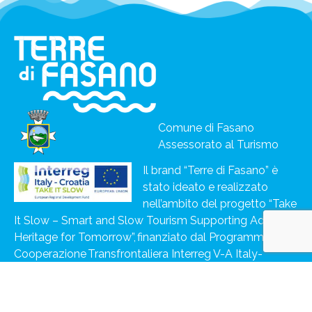
Comune di Fasano
Assessorato al Turismo
Il brand “Terre di Fasano” è
stato ideato e realizzato
nell’ambito del progetto “Take
It Slow – Smart and Slow Tourism Supporting Adriatic
Heritage for Tomorrow”, finanziato dal Programma di
Cooperazione Transfrontaliera Interreg V-A Italy-
Croatia 2014-2020.