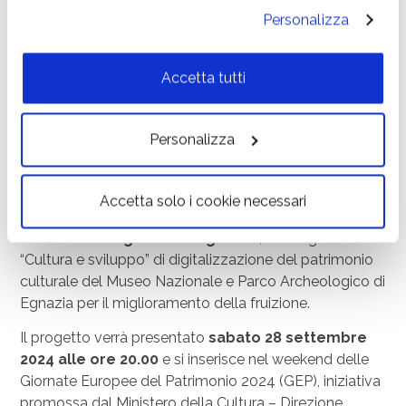
l’opzione desiderata qui sotto. Per selezionare solo
20.00, in occasione delle Giornate Europee del
Personalizza
alcune categorie di cookie o servizi, seleziona l’opzione
Patrimonio. Nel weekend, apertura straordinaria di
«Personalizza». Per avere maggiori informazioni
Museo e Parco con possibilità di provare i visori 3D
cookie policy
consulta la
.
Accetta tutti
Storia e tecnologia. Un binomio che nel corso degli
anni è diventato imprescindibile mezzo per ricostruire
frammenti della vita e delle abitudini di un passato
Personalizza
che, altrimenti, rimarrebbe sconosciuto e destinato alla
libera immaginazione.
Accetta solo i cookie necessari
In questo contesto, dettato da una precisa volontà,
vede la luce
«Egnazia in digitale»
, un Progetto PON
“Cultura e sviluppo” di digitalizzazione del patrimonio
culturale del Museo Nazionale e Parco Archeologico di
Egnazia per il miglioramento della fruizione.
Il progetto verrà presentato
sabato 28 settembre
2024 alle ore 20.00
e si inserisce nel weekend delle
Giornate Europee del Patrimonio 2024 (GEP), iniziativa
promossa dal Ministero della Cultura – Direzione